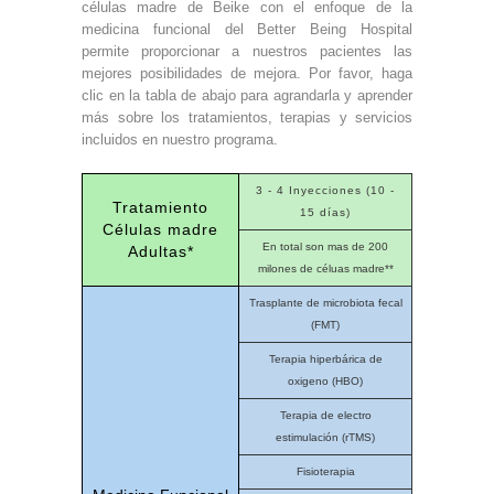
células madre de Beike con el enfoque de la
medicina funcional del Better Being Hospital
permite proporcionar a nuestros pacientes las
mejores posibilidades de mejora. Por favor, haga
clic en la tabla de abajo para agrandarla y aprender
más sobre los tratamientos, terapias y servicios
incluidos en nuestro programa.
3 - 4 Inyecciones (10 -
Tratamiento
15 días)
Células madre
En total son mas de 200
Adultas*
milones de céluas madre**
Trasplante de microbiota fecal
(FMT)
Terapia hiperbárica de
oxigeno (HBO)
Terapia de electro
estimulación (rTMS)
Fisioterapia